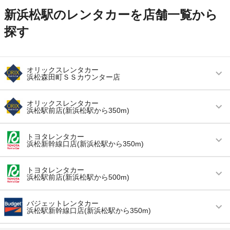
新浜松駅のレンタカーを店舗一覧から
探す
オリックスレンタカー
浜松森田町ＳＳカウンター店
営業時間
毎日 09:00 ～ 19:00
オリックスレンタカー
浜松駅前店(新浜松駅から350m)
アクセス
浜松駅より徒歩で約24分（送迎なし）
営業時間
毎日 08:00 ～ 20:00
住所
浜松市中央区森田町３８ ＥＮＥＯＳガソリンス
トヨタレンタカー
浜松新幹線口店(新浜松駅から350m)
タンド内
アクセス
浜松駅より徒歩で約2分（送迎なし）
店舗詳細
店舗詳細ページはこちら
営業時間
毎日 08:00 ～ 20:00
住所
静岡県浜松市中央区砂山町７－１
トヨタレンタカー
浜松駅前店(新浜松駅から500m)
アクセス
浜松駅より徒歩で約1分（送迎なし）
店舗詳細
店舗詳細ページはこちら
この店舗でレンタカーを探す
営業時間
毎日 08:00 ～ 20:00
住所
静岡県浜松市中央区砂山町327-1
バジェットレンタカー
浜松駅新幹線口店(新浜松駅から350m)
この店舗でレンタカーを探す
アクセス
浜松駅より徒歩で約5分（送迎なし）
店舗詳細
店舗詳細ページはこちら