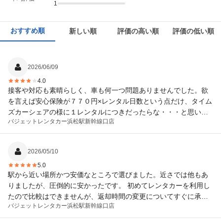
1
おすすめ順
新しい順
評価の高い順
評価の低い順
2026/06/09
4.0
接客や対応も素晴らしく、車も何一つ問題ありませんでした。欲
を言えば安心保険が７７０円×レンタル日数という点だけ、タイム
ズカーシェアの様に１レンタルにつきだったらな・・・と思いま
バジェットレンタカー
浜松駅新幹線口店
した。欲張りですが、１週間とか借りるので５０００円ぐらいか
かってしまいますからね。
2026/05/10
5.0
駅から近い場所かつ安価なところで選びました。近さでは他もあ
りましたが、圧倒的に安かったです。 初めてレンタカーを利用し
たので比較はできませんが、返却時間の変更についてすぐに承諾
バジェットレンタカー
浜松駅新幹線口店
メールが届きましたし、事前チェックインですぐに出発できまし
たし、お店の方みなさん、親切丁寧な対応でした。大満足です。