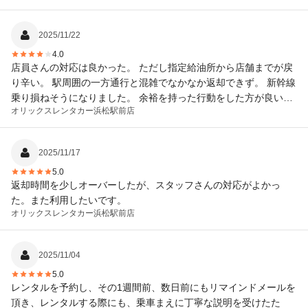
2025/11/22
4.0
店員さんの対応は良かった。 ただし指定給油所から店舗までが戻
り辛い。 駅周囲の一方通行と混雑でなかなか返却できず。 新幹線
乗り損ねそうになりました。 余裕を持った行動をした方が良いで
オリックスレンタカー
浜松駅前店
す。
2025/11/17
5.0
返却時間を少しオーバーしたが、スタッフさんの対応がよかっ
た。また利用したいです。
オリックスレンタカー
浜松駅前店
2025/11/04
5.0
レンタルを予約し、その1週間前、数日前にもリマインドメールを
頂き、レンタルする際にも、乗車まえに丁寧な説明を受けたた