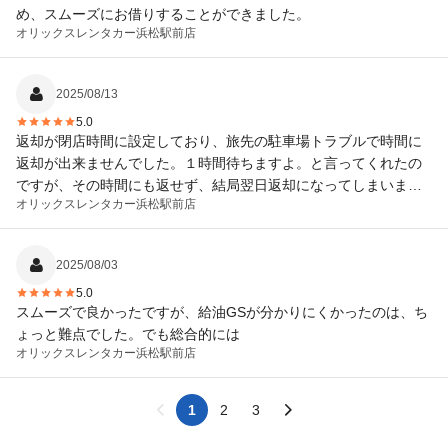
め、スムーズにお借りすることができました。
オリックスレンタカー
浜松駅前店
2025/08/13
5.0
返却が閉店時間に設定しており、旅先の駐車場トラブルで時間に
返却が出来ませんでした。１時間待ちますよ。と言ってくれたの
ですが、その時間にも返せず、結局翌日返却になってしまいまし
オリックスレンタカー
浜松駅前店
た。が、心配ないですよ。大丈夫ですよ。と不安を取り除いて頂
き、とても心強かったです。対応に感謝しかありません。本当に
ありがとうございました。
2025/08/03
5.0
スムーズで良かったですが、給油GSが分かりにくかったのは、ち
ょっと難点でした。でも総合的には
オリックスレンタカー
浜松駅前店
1
2
3