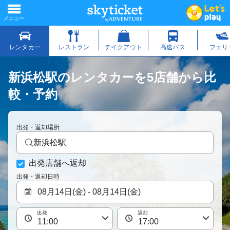
新浜松駅のレンタカーを5店舗から比
較・予約
出発・返却場所
新浜松駅
出発店舗へ返却
出発・返却日時
出発
返却