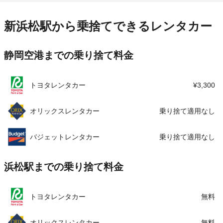
営業時間
毎日 08:00 ～ 20:00
住所
静岡県浜松市中央区板屋町712
この店舗でレンタカーを探す
アクセス
浜松駅より徒歩で約3分（送迎なし）
店舗詳細
店舗詳細ページはこちら
新浜松駅から乗捨てできるレンタカー
住所
静岡県浜松市中央区砂山町３２６－１８
この店舗でレンタカーを探す
静岡空港までの乗り捨て料金
店舗詳細
店舗詳細ページはこちら
この店舗でレンタカーを探す
トヨタレンタカー
¥3,300
オリックスレンタカー
乗り捨て適用なし
バジェットレンタカー
乗り捨て適用なし
浜松駅までの乗り捨て料金
トヨタレンタカー
無料
オリックスレンタカー
無料