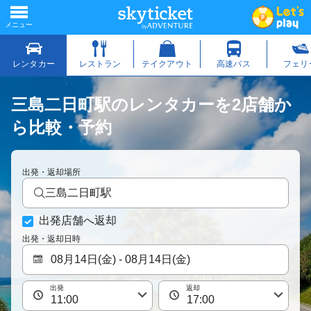
三島二日町駅のレンタカーを2店舗か
ら比較・予約
出発・返却場所
三島二日町駅
出発店舗へ返却
出発・返却日時
出発
返却