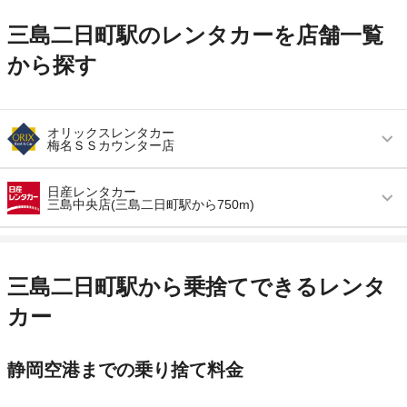
三島二日町駅のレンタカーを店舗一覧
から探す
オリックスレンタカー
梅名ＳＳカウンター店
営業時間
毎日 09:00 ～ 19:00
日産レンタカー
三島中央店(三島二日町駅から750m)
アクセス
三島二日町駅より徒歩で約20分（送迎なし）
営業時間
毎日 09:00 ～ 19:00
住所
三島市梅名６０５ 鈴与ガソリンスタンド内
アクセス
三島二日町駅より車で約10分（送迎なし）
店舗詳細
店舗詳細ページはこちら
三島二日町駅から乗捨てできるレンタ
住所
静岡県三島市青木１０７−１
カー
この店舗でレンタカーを探す
店舗詳細
店舗詳細ページはこちら
静岡空港までの乗り捨て料金
この店舗でレンタカーを探す