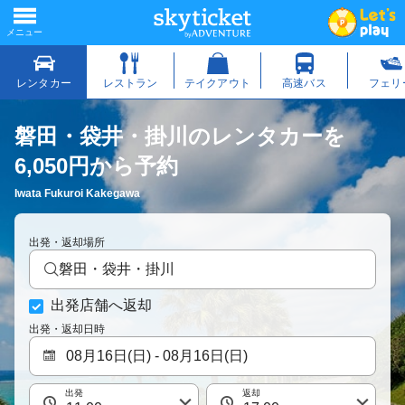
磐田・袋井・掛川のレンタカーを
6,050円から予約
Iwata Fukuroi Kakegawa
出発・返却場所
磐田・袋井・掛川
出発店舗へ返却
出発・返却日時
出発
返却