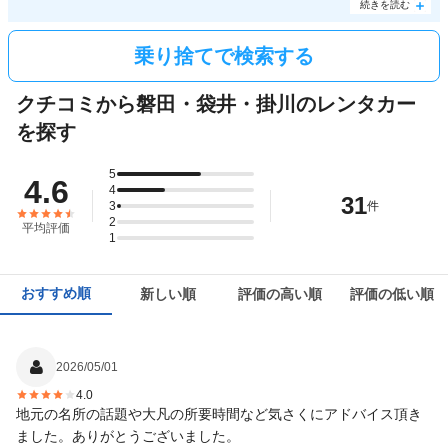
磐田と袋井は同じエリアに当たるので、無料で乗り捨てできるのが嬉しいポイント。絶景
続きを読む
を望むことができる桶ヶ谷沼などのスポットを巡りながら、効率的な磐田・袋井・掛川の
観光を楽しんでみてはいかがですか。
乗り捨てで検索する
クチコミから磐田・袋井・掛川のレンタカー
を探す
5
4.6
4
31
3
件
2
平均評価
1
おすすめ順
新しい順
評価の高い順
評価の低い順
2026/05/01
4.0
地元の名所の話題や大凡の所要時間など気さくにアドバイス頂き
ました。ありがとうございました。