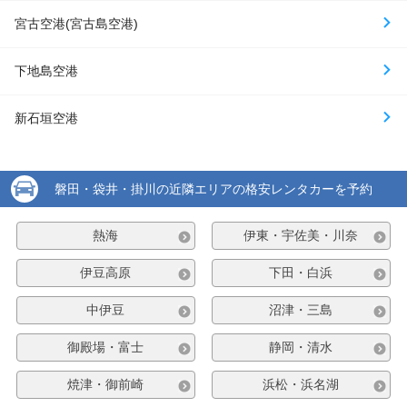
宮古空港(宮古島空港)
下地島空港
新石垣空港
磐田・袋井・掛川の近隣エリアの格安レンタカーを予約
熱海
伊東・宇佐美・川奈
伊豆高原
下田・白浜
中伊豆
沼津・三島
御殿場・富士
静岡・清水
焼津・御前崎
浜松・浜名湖