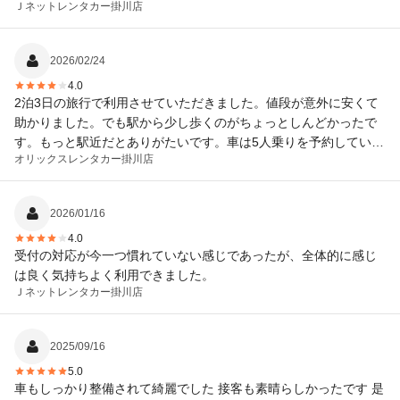
Ｊネットレンタカー
掛川店
2026/02/24
4.0
2泊3日の旅行で利用させていただきました。値段が意外に安くて
助かりました。でも駅から少し歩くのがちょっとしんどかったで
す。もっと駅近だとありがたいです。車は5人乗りを予約していま
オリックスレンタカー
掛川店
したが、当日お店の都合で7人乗りになり、快適に旅行を楽しめま
した！
2026/01/16
4.0
受付の対応が今一つ慣れていない感じであったが、全体的に感じ
は良く気持ちよく利用できました。
Ｊネットレンタカー
掛川店
2025/09/16
5.0
車もしっかり整備されて綺麗でした 接客も素晴らしかったです 是