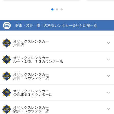
磐田・袋井・掛川の格安レンタカー会社と店舗一覧
オリックスレンタカー
掛川店
営業時間
毎日 09:00 ～ 19:00
オリックスレンタカー
ルート１掛川ＴＳカウンター店
アクセス
掛川駅より徒歩で約5分（送迎なし）
営業時間
毎日 09:00 ～ 19:00
住所
掛川市亀の甲１－１８－３
オリックスレンタカー
掛川ＴＳカウンター店
アクセス
菊川駅より徒歩で約60分（送迎なし）
店舗詳細
店舗詳細ページはこちら
営業時間
(月〜金) 09:00 ～ 19:00 / (土・日・祝) 09:00 ～
住所
掛川市八坂字頭地５０７－１ ＥＮＥＯＳガソリ
オリックスレンタカー
18:00
掛川北ＳＳカウンター店
ンスタンド内
この店舗でレンタカーを探す
アクセス
桜木駅より徒歩で約27分（送迎なし）
店舗詳細
店舗詳細ページはこちら
営業時間
(月〜金) 09:00 ～ 19:00 / (土) 09:00 ～ 19:00 /
オリックスレンタカー
(日・祝) 09:00 ～ 18:00
袋井ＴＳカウンター店
住所
掛川市領家１１２８－１ ＥＮＥＯＳガソリンス