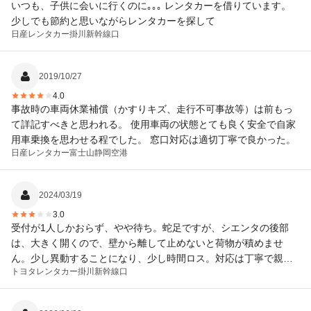
いつも、子供に会いに行くのに｡｡｡ レンタカーを借りています。
少しでも節約と思いながらレンタカーを探して
日産レンタカー
掛川新幹線口
2019/10/27
4.0
事故時の車両休業補償（かすりキズ、走行不可事故等）は前もっ
て詳記すべきと思われる。 使用車両の状態とても良く安全で自家
用車乗換を思わせる程でした。 窓口対応は適切丁寧で良かった。
日産レンタカー
富士山静岡空港
2024/03/19
3.0
受付が1人しかおらず、やや待ち。蛇足ですが、シエンタの後部
は、大きく開くので、壁から離して止めないと荷物が積めませ
ん。少し異動することになり、少し時間ロス。対応は丁寧で親切
トヨタレンタカー
掛川新幹線口
でした。