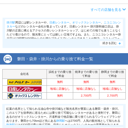
タンド内
この店舗でレンタカーを探す
アクセス
掛川駅より徒歩で約18分（送迎なし）
営業時間
(月〜金) 09:00 ～ 19:00 / (土・日・祝) 09:00 ～
すべての店舗を見る
店舗詳細
店舗詳細ページはこちら
18:00
住所
掛川市柳町１０ ＥＮＥＯＳガソリンスタンド内
掛川駅
周辺には駅レンタカーや、
日産レンタカー
、
オリックスレンタカー
、
ニコニコレン
アクセス
愛野駅より徒歩で約30分（送迎なし）
店舗詳細
店舗詳細ページはこちら
この店舗でレンタカーを探す
タカー
などのレンタカー会社が集まっています。日産レンタカー 掛川新幹線口店は、掛
川駅の正面に構えるアクセスの良いレンタカーショップ。はじめての地でも迷うことなく
住所
袋井市国本９０８－６ ＥＮＥＯＳガソリンスタ
たどり着けるので、観光客にとっては嬉しい立地ですよね。また、ニコニコレンタカー掛
川店は12時間2400円からのお得なプライスでレンタルできることが魅力。コストパフォ
ンド内
この店舗でレンタカーを探す
ーマンスを重視したい方におすすめです。他にも、
オリックスレンタカー掛川店
は数多く
続きを読む
の割引サービスを行っていることが特徴です。様々な特典やサービスを受けることが出来
店舗詳細
店舗詳細ページはこちら
るので、是非チェックしてみましょう。
磐田・袋井・掛川からの乗り捨て料金一覧
この店舗でレンタカーを探す
浜松までの乗り捨
焼津までの乗り捨
静岡までの乗り捨
会社名
て料金
て料金
て料金
無料
無料
無料
地域に店舗なし
地域に店舗なし
地域に店舗なし
無料
2,700円
2,700円
紅葉の名所として知られる油山寺や掛川城など観光名所が豊富にある磐田・袋井・掛川。
このエリアを効率的に巡るためには乗り捨て可能なレンタカーがあると便利です。磐田に
あるのがオリックスレンタカー。片道料金で他店舗に乗り捨てられるワンウェイプランが
あります。磐田から70kmほど先にある
静岡駅
へは2700円、人気の観光地として知られる
熱海駅
には4320円で乗り捨て可能。袋井にもオリックスレンタカーの営業所があります。