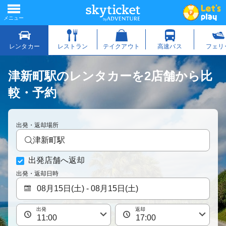
津新町駅のレンタカーを2店舗から比
較・予約
出発・返却場所
津新町駅
出発店舗へ返却
出発・返却日時
出発
返却