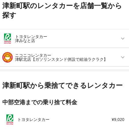
津新町駅のレンタカーを店舗一覧から
探す
トヨタレンタカー
津みなと店
営業時間
毎日 09:00 ～ 17:00
ニコニコレンタカー
津駅北店【ガソリンスタンド併設で給油ラクラク】
アクセス
津新町駅より徒歩で約12分（送迎なし）
営業時間
毎日 07:00 ～ 20:00
住所
三重県津市なぎさまち1-2
アクセス
津駅より徒歩で約10分（送迎なし）
店舗詳細
店舗詳細ページはこちら
津新町駅から乗捨てできるレンタカー
住所
三重県津市上浜町1-18-2
この店舗でレンタカーを探す
中部空港までの乗り捨て料金
店舗詳細
店舗詳細ページはこちら
この店舗でレンタカーを探す
トヨタレンタカー
¥9,020