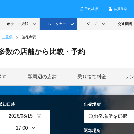
三重県
蓮花寺駅
多数の店舗から比較・予約
探す
駅周辺の店舗
乗り捨て料金
レ
返却日時
出発場所
出発場所を選択
返却場所