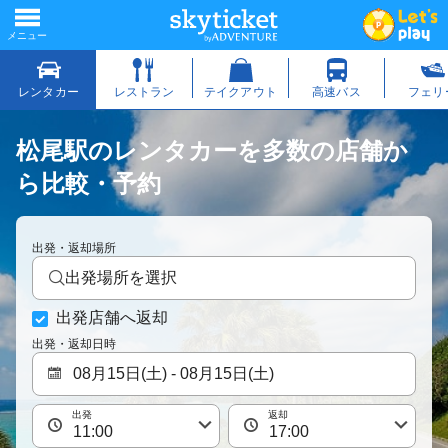
松尾駅のレンタカーを多数の店舗か
ら比較・予約
出発・返却場所
出発場所を選択
出発店舗へ返却
出発・返却日時
出発
返却