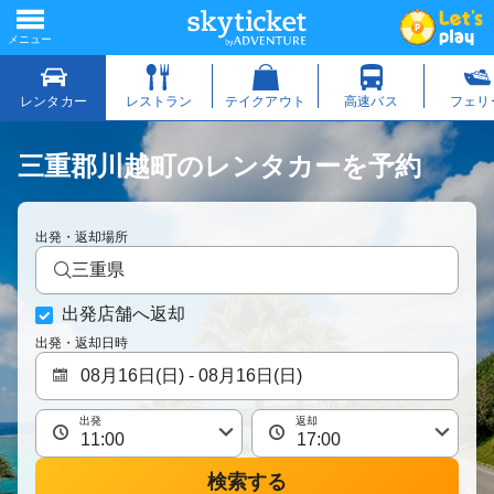
三重郡川越町のレンタカーを予約
出発・返却場所
三重県
出発店舗へ返却
出発・返却日時
出発
返却
検索する