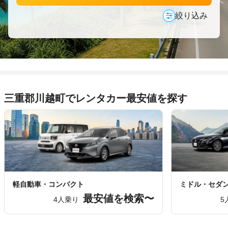
絞り込み
三重郡川越町でレンタカー最安値を探す
軽自動車・コンパクト
ミドル・セダ
最安値を検索〜
4人乗り
5