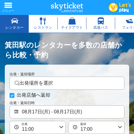
箕田駅のレンタカーを多数の店舗か
ら比較・予約
出発・返却場所
出発場所を選択
出発店舗へ返却
出発・返却日時
出発
返却