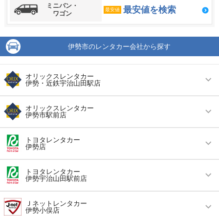
ミニバン・
最安値を検索
最安値
ワゴン
伊勢市のレンタカー会社から探す
オリックスレンタカー
伊勢・近鉄宇治山田駅店
営業時間
毎日 08:00 ～ 18:00
オリックスレンタカー
伊勢市駅前店
アクセス
宇治山田駅より徒歩で約1分（送迎なし）
営業時間
毎日 08:00 ～ 18:00
住所
伊勢市岩渕２－１－４３
トヨタレンタカー
伊勢店
アクセス
伊勢市駅より徒歩で約2分（送迎なし）
店舗詳細
店舗詳細ページはこちら
営業時間
毎日 08:00 ～ 20:00
住所
伊勢市本町２－１７
トヨタレンタカー
伊勢宇治山田駅前店
この店舗でレンタカーを探す
アクセス
伊勢市駅より徒歩で約7分（送迎なし）
店舗詳細
店舗詳細ページはこちら
営業時間
毎日 08:00 ～ 19:00
住所
三重県伊勢市河崎2-11-6
Ｊネットレンタカー
伊勢小俣店
この店舗でレンタカーを探す
アクセス
宇治山田駅より徒歩で約1分（送迎なし）
店舗詳細
店舗詳細ページはこちら