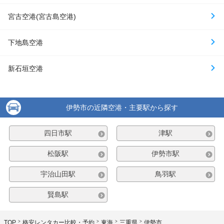
宮古空港(宮古島空港)
下地島空港
新石垣空港
伊勢市の近隣空港・主要駅から探す
四日市駅
津駅
松阪駅
伊勢市駅
宇治山田駅
鳥羽駅
賢島駅
TOP
格安レンタカー比較・予約
東海
三重県
伊勢市