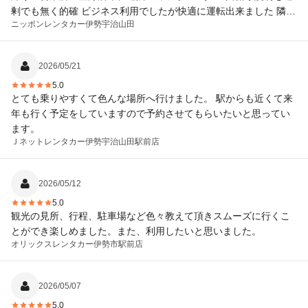
剰でも無く的確 ビジネス利用でしたが快適に運転出来ました 隣り
ニッポンレンタカー
伊勢宇治山田
に伊勢うどん屋さんがあるのは最高ですね^_^
2026/05/21
5.0
とても乗りやすくて色んな場所へ行けました。 駅からも近くて来
年も行く予定をしていますので予約させてもらいたいと思ってい
ます。
Ｊネットレンタカー
伊勢宇治山田駅前店
2026/05/12
5.0
観光の見所、行程、駐車場など色々教えて頂きスムーズに行くこ
とができ楽しめました。また、利用したいと思いました。
オリックスレンタカー
伊勢市駅前店
2026/05/07
5.0