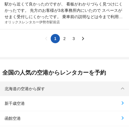
駅から近くて良かったのですが、 看板がわかりづらく見つけにく
かったです。 先方のお客様が3名事務所内にいたので スペースが
せまく受付しにくかったです。 乗車前の説明などは今まで利用し
オリックスレンタカー
伊勢市駅前店
たレンタカーやさんより丁寧で良かったです。 車は軽のグレーで
したので、各社出かけている時に見つけづらかったです。 ナビが
途中の分岐など案内されないこともあって道を間違えるなどあり
1
2
3
ました。 精度があがるといいなと思いました。 それ以外は特段あ
りません。 ありがとうございました。
全国の人気の空港からレンタカーを予約
北海道の空港から探す
新千歳空港
函館空港