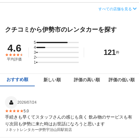
営業時間
毎日 09:00 ～ 18:00
住所
三重県伊勢市岩渕2-413-19
すべての店舗を見る
この店舗でレンタカーを探す
アクセス
伊勢市駅より車で約15分（送迎なし）
店舗詳細
店舗詳細ページはこちら
クチコミから伊勢市のレンタカーを探す
住所
三重県伊勢市小俣町湯田795-8
この店舗でレンタカーを探す
店舗詳細
店舗詳細ページはこちら
5
4.6
4
121
3
件
この店舗でレンタカーを探す
2
平均評価
1
おすすめ順
新しい順
評価の高い順
評価の低い順
2026/07/24
5.0
手続きも早くてスタッフさんの感じも良く 飲み物のサービスも有
り次回も伊勢に来た時はお世話になろうと思います
Ｊネットレンタカー
伊勢宇治山田駅前店