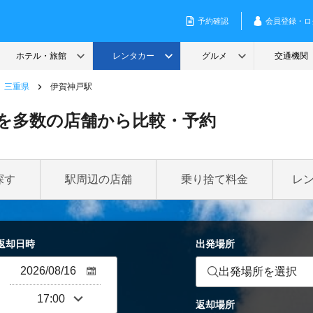
三重県
伊賀神戸駅
を多数の店舗から比較・予約
探す
駅周辺の店舗
乗り捨て料金
レ
返却日時
出発場所
出発場所を選択
返却場所