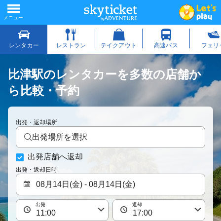
比津駅のレンタカーを多数の店舗か
ら比較・予約
出発・返却場所
出発場所を選択
出発店舗へ返却
出発・返却日時
出発
返却