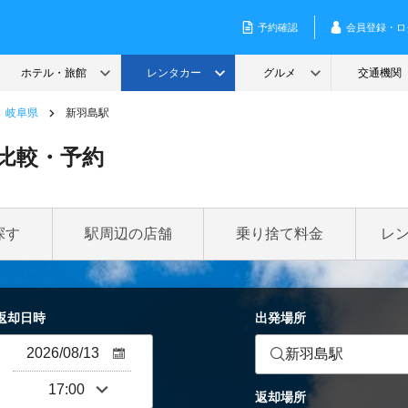
岐阜県
新羽島駅
比較・予約
探す
駅周辺の店舗
乗り捨て料金
レ
返却日時
出発場所
新羽島駅
返却場所