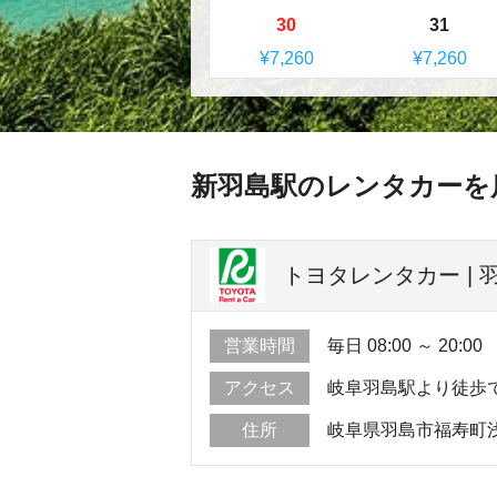
30
31
¥7,260
¥7,260
新羽島駅のレンタカーを
トヨタレンタカー | 
営業時間
毎日 08:00 ～ 20:00
アクセス
岐阜羽島駅より徒歩
住所
岐阜県羽島市福寿町浅平