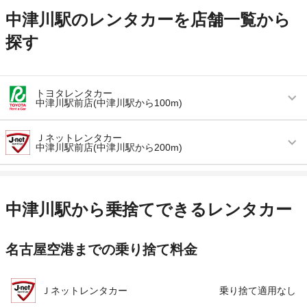
中津川駅のレンタカーを店舗一覧から
探す
トヨタレンタカー
中津川駅前店(中津川駅から100m)
営業時間
毎日 08:00 ～ 20:00
Ｊネットレンタカー
中津川駅前店(中津川駅から200m)
アクセス
中津川駅より徒歩で約2分（送迎なし）
営業時間
毎日 08:00 ～ 19:00
住所
岐阜県中津川市太田町2-3-5
アクセス
中津川駅より徒歩で約3分（送迎なし）
店舗詳細
店舗詳細ページはこちら
中津川駅から乗捨てできるレンタカー
住所
岐阜県中津川市太田町3丁目4番8号
この店舗でレンタカーを探す
名古屋空港までの乗り捨て料金
店舗詳細
店舗詳細ページはこちら
この店舗でレンタカーを探す
Ｊネットレンタカー
乗り捨て適用なし