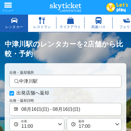
中津川駅のレンタカーを2店舗から比
較・予約
出発・返却場所
中津川駅
出発店舗へ返却
出発・返却日時
出発
返却