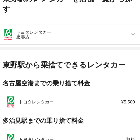
す
トヨタレンタカー
恵那店
営業時間
毎日 08:00 ～ 19:00
アクセス
恵那駅より車で約3分（送迎なし）
東野駅から乗捨てできるレンタカー
住所
岐阜県恵那市長島町中野49-4
名古屋空港までの乗り捨て料金
店舗詳細
店舗詳細ページはこちら
この店舗でレンタカーを探す
トヨタレンタカー
¥5,500
多治見駅までの乗り捨て料金
トヨタレンタカー
無料