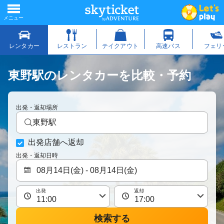
東野駅のレンタカーを比較・予約
出発・返却場所
東野駅
出発店舗へ返却
出発・返却日時
出発
返却
検索する