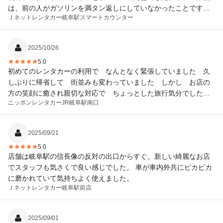
は、前の人がガソリンを満タン返しにしていなかったことです。
Ｊネットレンタカー
岐阜駅スマートカウンター
私が最後ガソリンを満タンにした時は可能走行距離が534キロでし
たが、借りた時は438キロと表示されていました。それが☆1つマ
イナスです。
2025/10/26
5.0
初めてのレンタカーの利用で なんとなく緊張していました 久
しぶりに帰省して 街並みも変わっていました しかし お店の
方の笑顔に癒され親切な対応で ちょっとした旅行気分でした
ニッポンレンタカー
JR岐阜駅南口
また 利用したいと思います ステキな時間を提供していただ
き ありがとうございました
2025/09/21
5.0
店舗は岐阜駅の信長像の反対の出口からすぐ。新しい綺麗なお店
でスタッフも気さくで良い感じでした。 車が車内外共にピカピカ
に磨かれていて気持ちよく使えました。
Ｊネットレンタカー
岐阜駅前店
2025/09/01