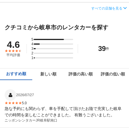
営業時間
毎日 08:00 ～ 19:00
住所
岐阜県岐阜市江添1-5-17
すべての店舗を見る
この店舗でレンタカーを探す
アクセス
岐阜駅より車で約7分（送迎なし）
店舗詳細
店舗詳細ページはこちら
クチコミから岐阜市のレンタカーを探す
住所
岐阜県岐阜市金園町9-2
この店舗でレンタカーを探す
店舗詳細
店舗詳細ページはこちら
5
4.6
4
39
3
件
この店舗でレンタカーを探す
2
平均評価
1
おすすめ順
新しい順
評価の高い順
評価の低い順
2026/07/27
5.0
急な予約にも関わらず、車を手配して頂けたお陰で充実した岐阜
での時間を楽しむことができました。 有難うございました。
ニッポンレンタカー
JR岐阜駅南口