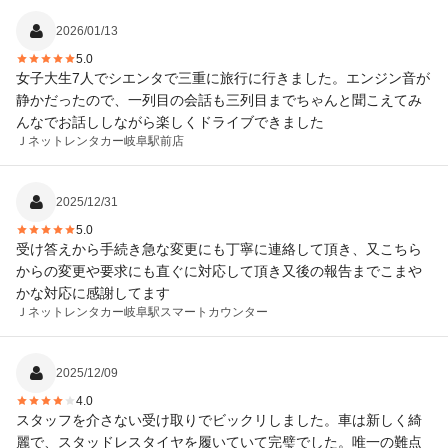
2026/01/13
5.0
女子大生7人でシエンタで三重に旅行に行きました。エンジン音が
静かだったので、一列目の会話も三列目までちゃんと聞こえてみ
んなでお話ししながら楽しくドライブできました
Ｊネットレンタカー
岐阜駅前店
2025/12/31
5.0
受け答えから手続き急な変更にも丁寧に連絡して頂き、又こちら
からの変更や要求にも直ぐに対応して頂き又後の報告までこまや
かな対応に感謝してます
Ｊネットレンタカー
岐阜駅スマートカウンター
2025/12/09
4.0
スタッフを介さない受け取りでビックリしました。車は新しく綺
麗で、スタッドレスタイヤを履いていて完璧でした。唯一の難点