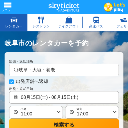
岐阜市のレンタカーを予約
出発・返却場所
岐阜・大垣・養老
出発店舗へ返却
出発・返却日時
出発
返却
検索する