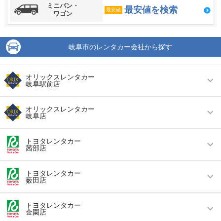
ミニバン・
最安値を検索
最安値
ワゴン
岐阜市のレンタカー会社から探す
オリックスレンタカー
岐阜駅前店
営業時間
毎日 09:00 ～ 19:00
オリックスレンタカー
岐阜店
アクセス
岐阜駅より徒歩で約5分（送迎なし）
営業時間
毎日 09:00 ～ 19:00
住所
岐阜市高砂町３丁目３番
トヨタレンタカー
茜部店
アクセス
加納駅より徒歩で約2分（送迎なし）
店舗詳細
店舗詳細ページはこちら
営業時間
毎日 08:00 ～ 19:00
住所
岐阜市安良田町５－９
トヨタレンタカー
薮田店
この店舗でレンタカーを探す
アクセス
笠松駅より車で約5分（送迎なし）
店舗詳細
店舗詳細ページはこちら
営業時間
毎日 08:00 ～ 19:00
住所
岐阜県岐阜市東川手4-13-1
トヨタレンタカー
金園店
この店舗でレンタカーを探す
アクセス
西岐阜駅より徒歩で約14分（送迎なし）
店舗詳細
店舗詳細ページはこちら