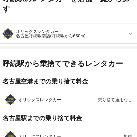
す
オリックスレンタカー
名古屋呼続駅南店(呼続駅から650m)
営業時間
毎日 09:00 ～ 19:00
アクセス
呼続駅より徒歩で約8分（送迎なし）
呼続駅から乗捨てできるレンタカー
住所
名古屋市南区岩戸町１２－２１
名古屋空港までの乗り捨て料金
店舗詳細
店舗詳細ページはこちら
この店舗でレンタカーを探す
オリックスレンタカー
乗り捨て適用なし
名古屋駅までの乗り捨て料金
オリックスレンタカー
無料