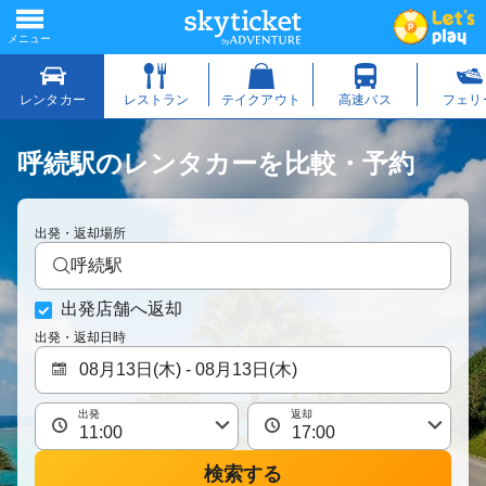
呼続駅のレンタカーを比較・予約
出発・返却場所
呼続駅
出発店舗へ返却
出発・返却日時
出発
返却
検索する