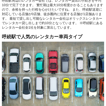
呼続駅周辺のレンタカー会社では、レンタカー貸出の手続きを平均
10分で完了できます。 繁忙期は最大10分程度かかることもあります
ので、余裕を持った行程を心がけたいですね。 また、呼続駅送迎に
対応している店舗が0店舗、徒歩圏内に位置する店舗が1店舗ありま
す。 最短で貸し出し可能なレンタカー会社はオリックスレンタカー
でレンタカー貸し出しまで約10分となっています。 ※呼続駅にある
レンタカー会社全1社を対象に算出しています。
呼続駅で人気のレンタカー車両タイプ