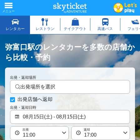
弥富口駅のレンタカーを多数の店舗か
ら比較・予約
出発・返却場所
出発場所を選択
出発店舗へ返却
出発・返却日時
出発
返却