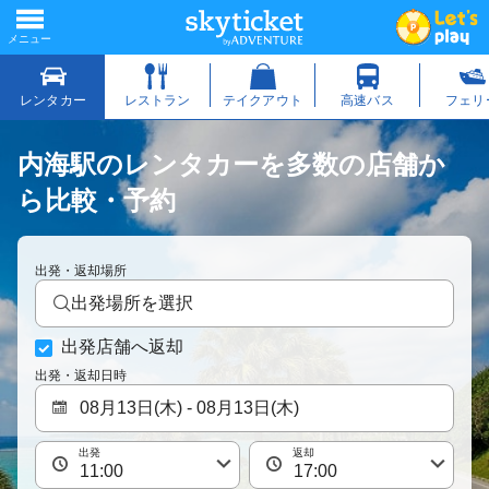
内海駅のレンタカーを多数の店舗か
ら比較・予約
出発・返却場所
出発場所を選択
出発店舗へ返却
出発・返却日時
出発
返却