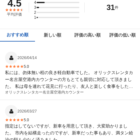
4.5
4
31
3
件
2
平均評価
1
おすすめ順
新しい順
評価の高い順
評価の低い順
2026/04/14
5.0
私には、勿体無い程の良き軽自動車でした。 オリックスレンタカ
ー名古屋空港内カウンターの方もとても親切に対応して頂きまし
た。 私は母を連れて花見に行ったり、友人と楽しく食事をしたり
オリックスレンタカー
名古屋空港内カウンター
し、楽しい思い出となりました。
2026/03/27
5.0
指定はしてないですが、新車を用意して頂き、大変助かりまし
た。 市内を結構走ったのですが、新車だった事もあり、満タン給
油の額も少なく済みました。