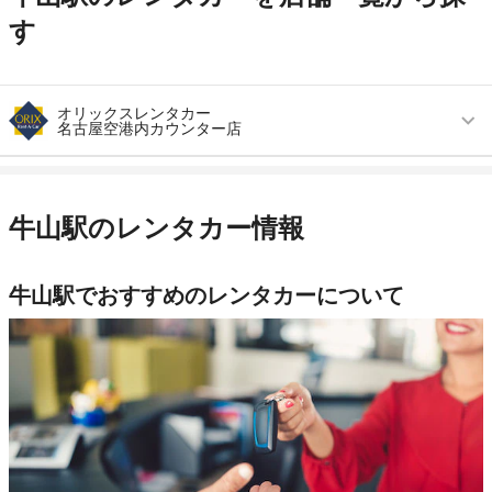
す
オリックスレンタカー
名古屋空港内カウンター店
営業時間
毎日 09:00 ～ 19:00
アクセス
名古屋空港(小牧空港)より徒歩で約1分（送迎な
牛山駅のレンタカー情報
し）
住所
西春日井郡豊山町 県営名古屋空港内
牛山駅でおすすめのレンタカーについて
店舗詳細
店舗詳細ページはこちら
この店舗でレンタカーを探す