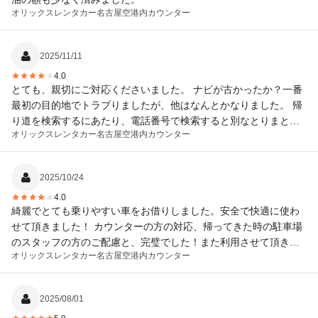
オリックスレンタカー
名古屋空港内カウンター
2025/11/11
4.0
とても、親切にご対応くださいました。 ナビが古かったか？一番
最初の目的地でトラブりましたが、他はなんとかなりました。 帰
り道を検索するにあたり、電話番号で検索すると別なとりまとめ
オリックスレンタカー
名古屋空港内カウンター
営業所になるので注意です。 バックドアのあけかたがわからず、
細かい使い方は最初で聞いておくべきでした。 レンタカーの駐車
場はすぐ満車になるので近隣の立体にとめる可能性が高く、立体
2025/10/24
もうまっていて時間がかかるので、余裕のある時間設定をおすす
4.0
めします。
綺麗でとても乗りやすい車をお借りしました。安全で快適に使わ
せて頂きました！ カウンターの方の対応、帰ってきた時の駐車場
のスタッフの方のご配慮と、完璧でした！また利用させて頂きた
オリックスレンタカー
名古屋空港内カウンター
いです。 一点、戻す地点のナビ登録を予めやっておいて頂けたら
助かりました！！
2025/08/01