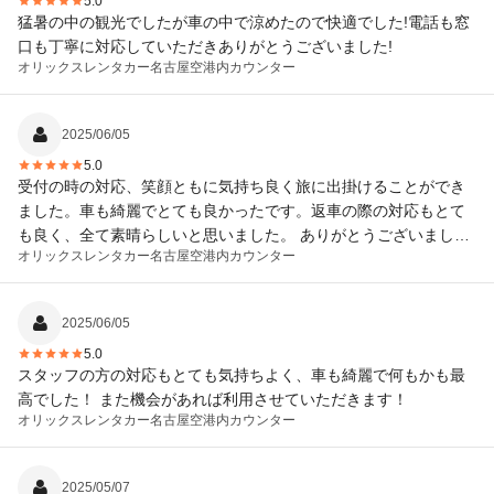
5.0
猛暑の中の観光でしたが車の中で涼めたので快適でした!電話も窓
口も丁寧に対応していただきありがとうございました!
オリックスレンタカー
名古屋空港内カウンター
2025/06/05
5.0
受付の時の対応、笑顔ともに気持ち良く旅に出掛けることができ
ました。車も綺麗でとても良かったです。返車の際の対応もとて
も良く、全て素晴らしいと思いました。 ありがとうございまし
オリックスレンタカー
名古屋空港内カウンター
た！！
2025/06/05
5.0
スタッフの方の対応もとても気持ちよく、車も綺麗で何もかも最
高でした！ また機会があれば利用させていただきます！
オリックスレンタカー
名古屋空港内カウンター
2025/05/07