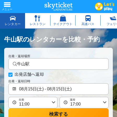
牛山駅のレンタカーを比較・予約
出発・返却場所
牛山駅
出発店舗へ返却
出発・返却日時
出発
返却
検索する