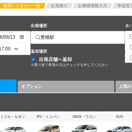
格安レンタカー一覧
お見積り
お客様情報入力
申込完
出発場所
タ
豊橋駅
返却場所
出発店舗へ返却
※乗り捨て希望の方はチェックを外してください
オプション
人気の
ミドル・セダン
RV・ミニバン
1BOX・ワゴン
SUV