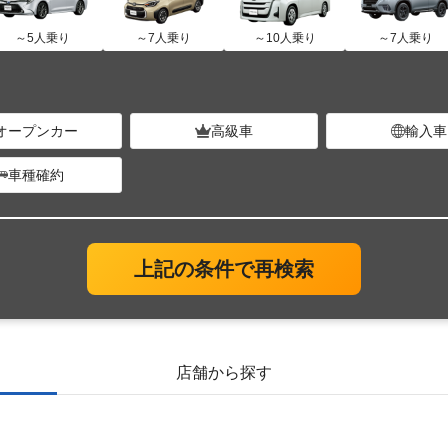
～5人乗り
～7人乗り
～10人乗り
～7人乗り
オープンカー
高級車
輸入車
車種確約
上記の条件で再検索
店舗から探す