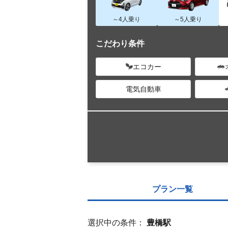
～4人乗り
～5人乗り
こだわり条件
エコカー
電気自動車
プラン一覧
選択中の条件：
豊橋駅