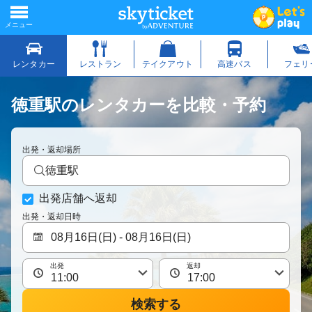
徳重駅のレンタカーを比較・予約
出発・返却場所
徳重駅
出発店舗へ返却
出発・返却日時
出発
返却
検索する