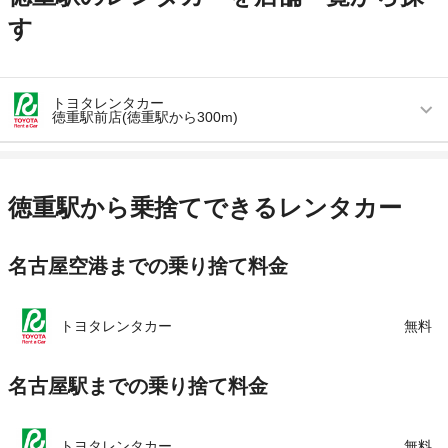
す
トヨタレンタカー
徳重駅前店(徳重駅から300m)
営業時間
毎日 08:00 ～ 20:00
アクセス
徳重駅より徒歩で約1分（送迎なし）
徳重駅から乗捨てできるレンタカー
住所
愛知県名古屋市緑区元徳重1丁目611番地
名古屋空港までの乗り捨て料金
店舗詳細
店舗詳細ページはこちら
この店舗でレンタカーを探す
トヨタレンタカー
無料
名古屋駅までの乗り捨て料金
トヨタレンタカー
無料