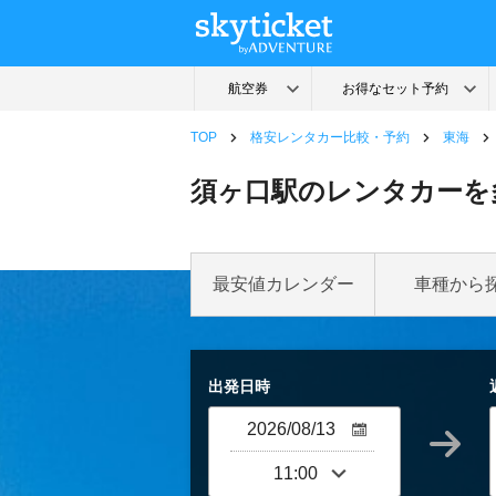
TOP
格安レンタカー比較・予約
東海
須ヶ口駅のレンタカーを
最安値カレンダー
車種から
出発日時