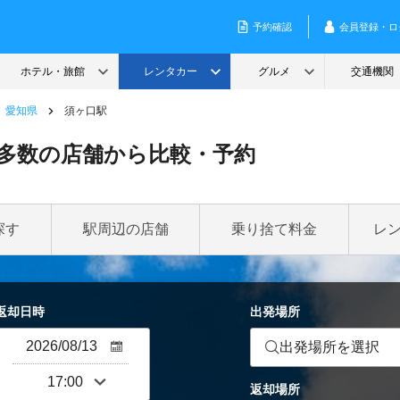
愛知県
須ヶ口駅
多数の店舗から比較・予約
探す
駅周辺の店舗
乗り捨て料金
レ
返却日時
出発場所
出発場所を選択
返却場所