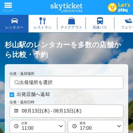
杉山駅のレンタカーを多数の店舗か
ら比較・予約
出発・返却場所
出発場所を選択
出発店舗へ返却
出発・返却日時
出発
返却