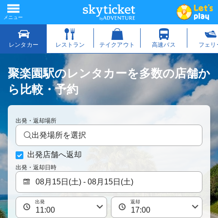
聚楽園駅のレンタカーを多数の店舗か
ら比較・予約
出発・返却場所
出発場所を選択
出発店舗へ返却
出発・返却日時
出発
返却