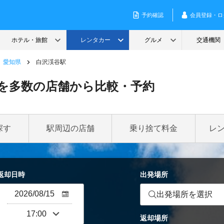
愛知県
白沢渓谷駅
を多数の店舗から比較・予約
探す
駅周辺の店舗
乗り捨て料金
レ
返却日時
出発場所
出発場所を選択
返却場所