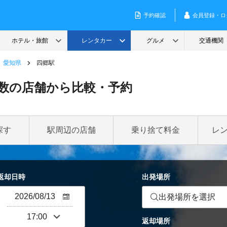
愛知県
四郷駅
数の店舗から比較・予約
探す
駅周辺の店舗
乗り捨て料金
レ
返却日時
出発場所
出発場所を選択
返却場所