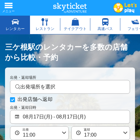
三ケ根駅のレンタカーを多数の店舗
から比較・予約
出発・返却場所
出発場所を選択
出発店舗へ返却
出発・返却日時
出発
返却