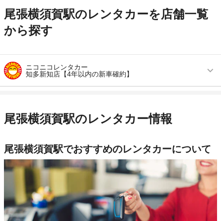
尾張横須賀駅のレンタカーを店舗一覧
から探す
ニコニコレンタカー
知多新知店【4年以内の新車確約】
営業時間
毎日 08:00 ～ 20:00
アクセス
古見駅より徒歩で約5分（送迎なし）
尾張横須賀駅のレンタカー情報
住所
知多市新知椿83
店舗詳細
店舗詳細ページはこちら
尾張横須賀駅でおすすめのレンタカーについて
この店舗でレンタカーを探す