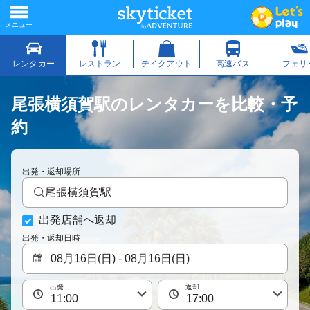
尾張横須賀駅のレンタカーを比較・予
約
出発・返却場所
尾張横須賀駅
出発店舗へ返却
出発・返却日時
出発
返却