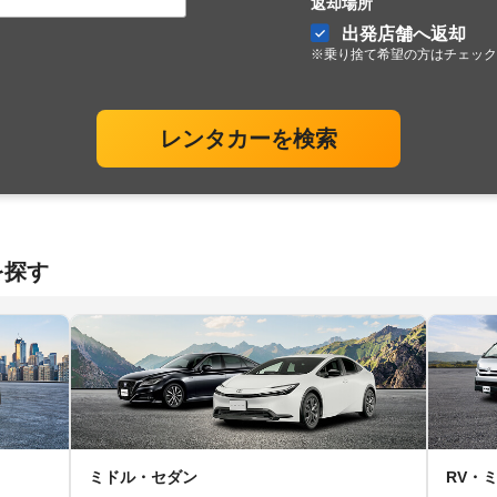
返却場所
出発店舗へ返却
※乗り捨て希望の方はチェック
レンタカーを検索
を探す
ミドル・セダン
RV・