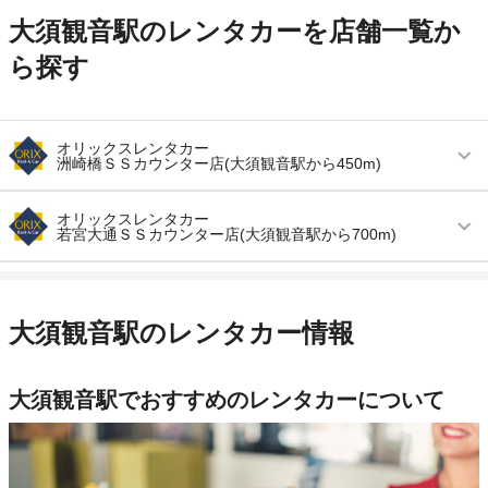
大須観音駅のレンタカーを店舗一覧か
ら探す
オリックスレンタカー
洲崎橋ＳＳカウンター店(大須観音駅から450m)
営業時間
(月〜金) 09:30 ～ 18:30 / (土) 09:30 ～ 17:30
オリックスレンタカー
若宮大通ＳＳカウンター店(大須観音駅から700m)
アクセス
大須観音駅より徒歩で約10分（送迎なし）
営業時間
(月〜金) 09:30 ～ 18:30 / (土・日・祝) 09:30 ～
住所
名古屋市中区大須１－１７－４８ ＥＮＥＯＳガ
17:30
ソリンスタンド内
大須観音駅のレンタカー情報
アクセス
矢場町駅より徒歩で約5分（送迎なし）
店舗詳細
店舗詳細ページはこちら
住所
名古屋市中区栄３－３４－１９ ＥＮＥＯＳガソ
大須観音駅でおすすめのレンタカーについて
リンスタンド内
この店舗でレンタカーを探す
店舗詳細
店舗詳細ページはこちら