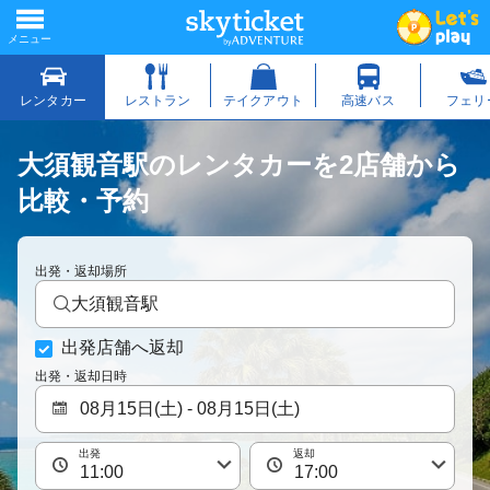
大須観音駅のレンタカーを2店舗から
比較・予約
出発・返却場所
大須観音駅
出発店舗へ返却
出発・返却日時
出発
返却