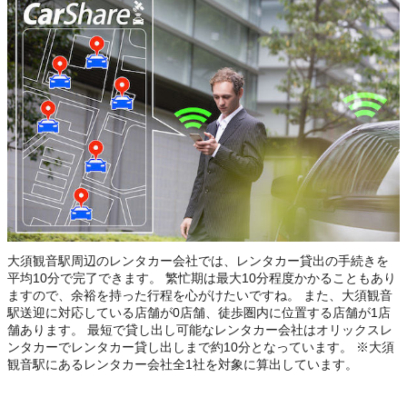
大須観音駅周辺のレンタカー会社では、レンタカー貸出の手続きを
平均10分で完了できます。 繁忙期は最大10分程度かかることもあり
ますので、余裕を持った行程を心がけたいですね。 また、大須観音
駅送迎に対応している店舗が0店舗、徒歩圏内に位置する店舗が1店
舗あります。 最短で貸し出し可能なレンタカー会社はオリックスレ
ンタカーでレンタカー貸し出しまで約10分となっています。 ※大須
観音駅にあるレンタカー会社全1社を対象に算出しています。