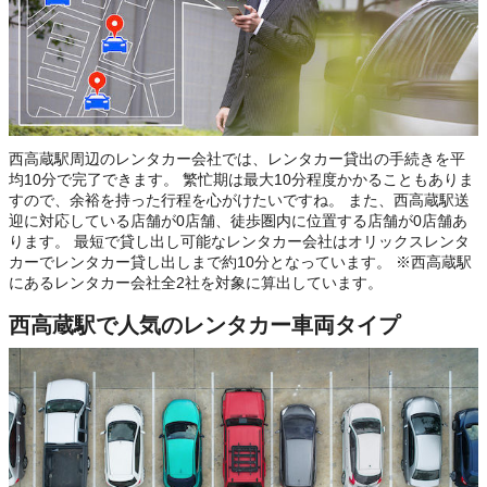
西高蔵駅周辺のレンタカー会社では、レンタカー貸出の手続きを平
均10分で完了できます。 繁忙期は最大10分程度かかることもありま
すので、余裕を持った行程を心がけたいですね。 また、西高蔵駅送
迎に対応している店舗が0店舗、徒歩圏内に位置する店舗が0店舗あ
ります。 最短で貸し出し可能なレンタカー会社はオリックスレンタ
カーでレンタカー貸し出しまで約10分となっています。 ※西高蔵駅
にあるレンタカー会社全2社を対象に算出しています。
西高蔵駅で人気のレンタカー車両タイプ