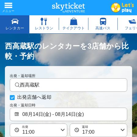
西高蔵駅のレンタカーを3店舗から比
較・予約
出発・返却場所
西高蔵駅
出発店舗へ返却
出発・返却日時
出発
返却