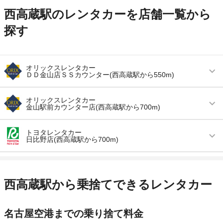
西高蔵駅のレンタカーを店舗一覧から
探す
オリックスレンタカー
ＤＤ金山店ＳＳカウンター(西高蔵駅から550m)
営業時間
(月〜金) 09:30 ～ 18:30 / (土・日・祝) 09:30 ～
オリックスレンタカー
17:30
金山駅前カウンター店(西高蔵駅から700m)
アクセス
金山駅より徒歩で約10分（送迎なし）
営業時間
毎日 09:00 ～ 18:00
トヨタレンタカー
日比野店(西高蔵駅から700m)
住所
名古屋市熱田区新尾頭２－２－２９ エネオスス
アクセス
金山駅より徒歩で約3分（送迎なし）
タンド内
営業時間
毎日 08:00 ～ 19:00
住所
名古屋市熱田区金山町１－１９－２２
店舗詳細
店舗詳細ページはこちら
アクセス
日比野駅より徒歩で約5分（送迎なし）
店舗詳細
店舗詳細ページはこちら
西高蔵駅から乗捨てできるレンタカー
この店舗でレンタカーを探す
住所
愛知県名古屋市熱田区大宝1-13-1
この店舗でレンタカーを探す
名古屋空港までの乗り捨て料金
店舗詳細
店舗詳細ページはこちら