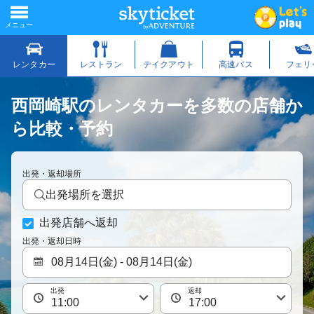
西岡崎駅のレンタカーを多数の店舗か
ら比較・予約
出発・返却場所
出発場所を選択
出発店舗へ返却
出発・返却日時
出発
返却