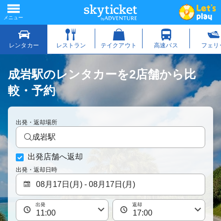
成岩駅のレンタカーを2店舗から比
較・予約
出発・返却場所
成岩駅
出発店舗へ返却
出発・返却日時
出発
返却