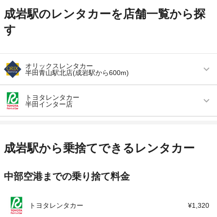
成岩駅のレンタカーを店舗一覧から探
す
オリックスレンタカー
半田青山駅北店(成岩駅から600m)
営業時間
毎日 09:00 ～ 19:00
トヨタレンタカー
半田インター店
アクセス
青山駅より徒歩で約7分（送迎なし）
営業時間
毎日 08:00 ～ 19:00
住所
愛知県半田市有楽町２丁目３番
アクセス
青山駅より徒歩で約15分（送迎なし）
店舗詳細
店舗詳細ページはこちら
成岩駅から乗捨てできるレンタカー
住所
愛知県半田市宮本町3-216-10
この店舗でレンタカーを探す
中部空港までの乗り捨て料金
店舗詳細
店舗詳細ページはこちら
この店舗でレンタカーを探す
トヨタレンタカー
¥1,320