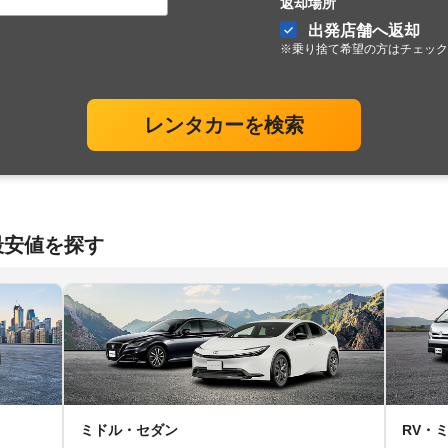
返却場所
出発店舗へ返却
※乗り捨て希望の方はチェック
レンタカーを検索
最安値を探す
ミドル・セダン
RV・