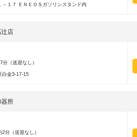
１－１７ ＥＮＥＯＳガソリンスタンド内
高辻店
7分（送迎なし）
金3-17-15
御器所
約2分（送迎なし）