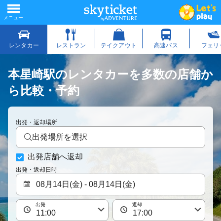
本星崎駅のレンタカーを多数の店舗か
ら比較・予約
出発・返却場所
出発場所を選択
出発店舗へ返却
出発・返却日時
出発
返却