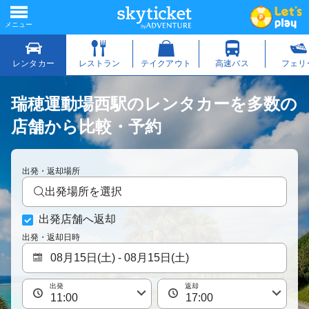
瑞穂運動場西駅のレンタカーを多数の
店舗から比較・予約
出発・返却場所
出発場所を選択
出発店舗へ返却
出発・返却日時
出発
返却