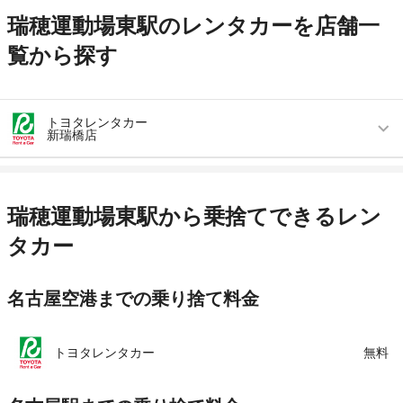
瑞穂運動場東駅のレンタカーを店舗一
覧から探す
トヨタレンタカー
新瑞橋店
営業時間
毎日 08:00 ～ 20:00
アクセス
新瑞橋駅より徒歩で約1分（送迎なし）
瑞穂運動場東駅から乗捨てできるレン
住所
愛知県名古屋市瑞穂区瑞穂通8-31
タカー
店舗詳細
店舗詳細ページはこちら
名古屋空港までの乗り捨て料金
この店舗でレンタカーを探す
トヨタレンタカー
無料