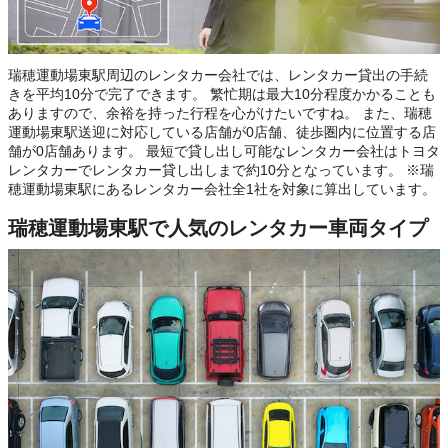
瑞穂運動場東駅周辺のレンタカー会社では、レンタカー貸出の手続
きを平均10分で完了できます。 繁忙期は最大10分程度かかることも
ありますので、余裕を持った行程を心がけたいですね。 また、瑞穂
運動場東駅送迎に対応している店舗が0店舗、徒歩圏内に位置する店
舗が0店舗あります。 最短で貸し出し可能なレンタカー会社はトヨタ
レンタカーでレンタカー貸し出しまで約10分となっています。 ※瑞
穂運動場東駅にあるレンタカー会社全1社を対象に算出しています。
瑞穂運動場東駅で人気のレンタカー車両タイプ