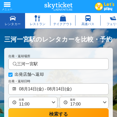
三河一宮駅のレンタカーを比較・予約
出発・返却場所
三河一宮駅
出発店舗へ返却
出発・返却日時
出発
返却
検索する