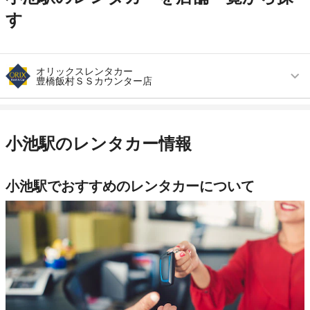
す
オリックスレンタカー
豊橋飯村ＳＳカウンター店
営業時間
毎日 09:00 ～ 19:00
アクセス
柳生橋駅より徒歩で約42分（送迎なし）
小池駅のレンタカー情報
住所
豊橋市飯村町字西山２５－９ ＥＮＥＯＳガソリ
ンスタンド内
小池駅でおすすめのレンタカーについて
店舗詳細
店舗詳細ページはこちら
この店舗でレンタカーを探す