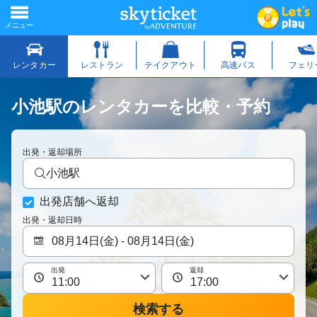
小池駅のレンタカーを比較・予約
出発・返却場所
小池駅
出発店舗へ返却
出発・返却日時
出発
返却
検索する