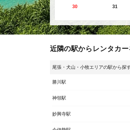
30
31
近隣の駅からレンタカー
尾張・犬山・小牧エリアの駅から探
勝川駅
神領駅
妙興寺駅
今伊勢駅