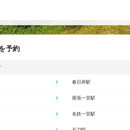
を予約
す
春日井駅
尾張一宮駅
名鉄一宮駅
石刀駅