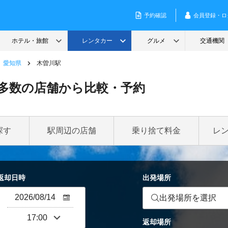
愛知県
木曽川駅
多数の店舗から比較・予約
探す
駅周辺の店舗
乗り捨て料金
レ
返却日時
出発場所
出発場所を選択
返却場所