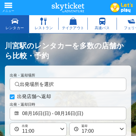
川宮駅のレンタカーを多数の店舗か
ら比較・予約
出発・返却場所
出発場所を選択
出発店舗へ返却
出発・返却日時
出発
返却