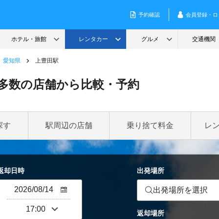
愛知県
上豊田駅
多数の店舗から比較・予約
探す
駅周辺の店舗
乗り捨て料金
レ
返却日時
出発場所
出発場所を選択
返却場所