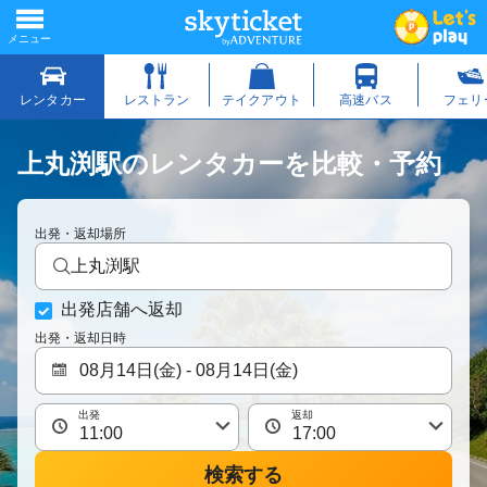
上丸渕駅のレンタカーを比較・予約
出発・返却場所
上丸渕駅
出発店舗へ返却
出発・返却日時
出発
返却
検索する