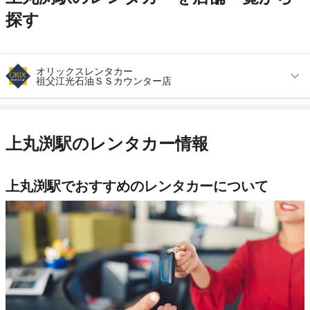
探す
オリックスレンタカー
祖父江光石油ＳＳカウンター店
営業時間
(月〜金) 09:00 ～ 18:00 / (土・祝) 10:00 ～
17:00
上丸渕駅のレンタカー情報
アクセス
森上駅より徒歩で約30分（送迎なし）
住所
稲沢市祖父江町桜方松原３６８－１
上丸渕駅でおすすめのレンタカーについて
店舗詳細
店舗詳細ページはこちら
この店舗でレンタカーを探す