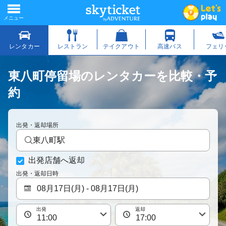
東八町停留場のレンタカーを比較・予
約
出発・返却場所
東八町駅
出発店舗へ返却
出発・返却日時
出発
返却