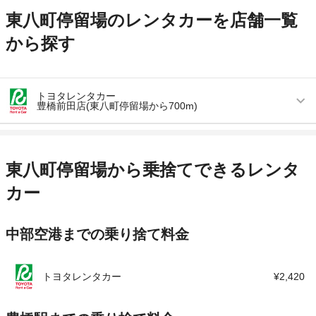
東八町停留場のレンタカーを店舗一覧
から探す
トヨタレンタカー
豊橋前田店(東八町停留場から700m)
営業時間
毎日 08:00 ～ 19:00
アクセス
前田2丁目バス停より徒歩で約1分（送迎なし）
東八町停留場から乗捨てできるレンタ
住所
愛知県豊橋市前田町2-15-8
カー
店舗詳細
店舗詳細ページはこちら
中部空港までの乗り捨て料金
この店舗でレンタカーを探す
トヨタレンタカー
¥2,420