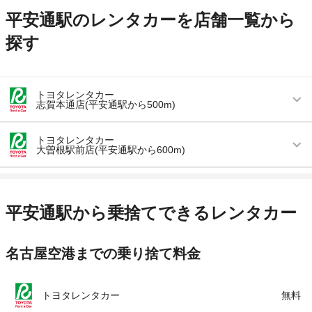
平安通駅のレンタカーを店舗一覧から
探す
トヨタレンタカー
志賀本通店(平安通駅から500m)
営業時間
毎日 08:00 ～ 20:00
トヨタレンタカー
大曽根駅前店(平安通駅から600m)
アクセス
志賀本通駅より徒歩で約2分（送迎なし）
営業時間
毎日 08:00 ～ 20:00
住所
愛知県名古屋市北区若葉通2-8 地下鉄志賀本通
駅1番出口より東へ約150ｍ
アクセス
大曽根駅より徒歩で約3分（送迎なし）
平安通駅から乗捨てできるレンタカー
店舗詳細
店舗詳細ページはこちら
住所
愛知県名古屋市北区山田1-4-50
名古屋空港までの乗り捨て料金
店舗詳細
店舗詳細ページはこちら
この店舗でレンタカーを探す
この店舗でレンタカーを探す
トヨタレンタカー
無料