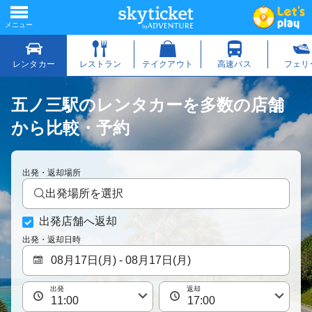
五ノ三駅のレンタカーを多数の店舗
から比較・予約
出発・返却場所
出発場所を選択
出発店舗へ返却
出発・返却日時
出発
返却