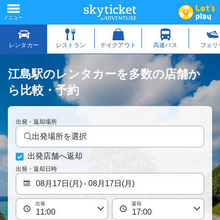
江島駅のレンタカーを多数の店舗か
ら比較・予約
出発・返却場所
出発場所を選択
出発店舗へ返却
出発・返却日時
出発
返却