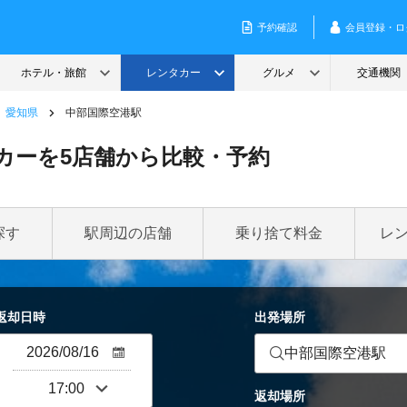
愛知県
中部国際空港駅
カーを5店舗から比較・予約
探す
駅周辺の店舗
乗り捨て料金
レ
返却日時
出発場所
中部国際空港駅
返却場所