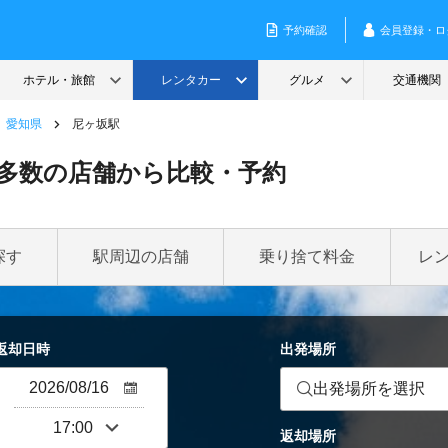
愛知県
尼ヶ坂駅
多数の店舗から比較・予約
探す
駅周辺の店舗
乗り捨て料金
レ
返却日時
出発場所
出発場所を選択
返却場所