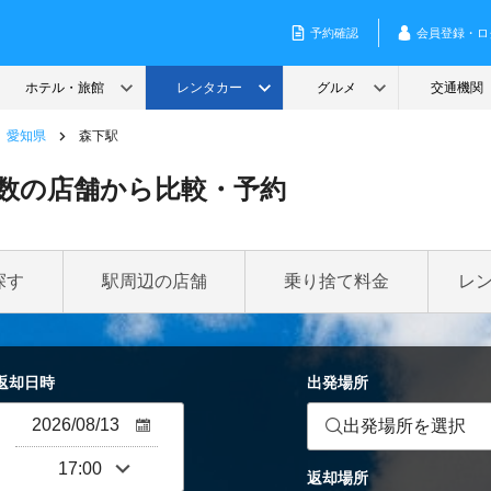
愛知県
森下駅
数の店舗から比較・予約
探す
駅周辺の店舗
乗り捨て料金
レ
返却日時
出発場所
出発場所を選択
返却場所